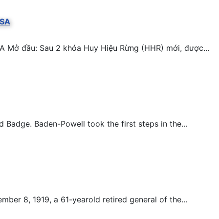
BSA
A Mở đầu: Sau 2 khóa Huy Hiệu Rừng (HHR) mới, được...
adge. Baden-Powell took the first steps in the...
er 8, 1919, a 61-yearold retired general of the...